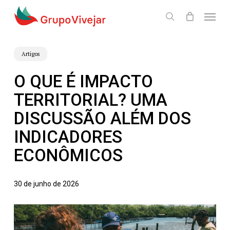
Skip
Menu
to
search
main
content
Artigos
O QUE É IMPACTO
TERRITORIAL? UMA
DISCUSSÃO ALÉM DOS
INDICADORES
ECONÔMICOS
30 de junho de 2026