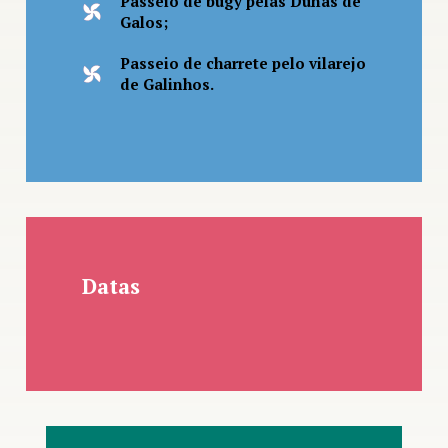
Passeio de bugy pelas Dunas de
Galos;
Passeio de charrete pelo vilarejo
de Galinhos.
Datas