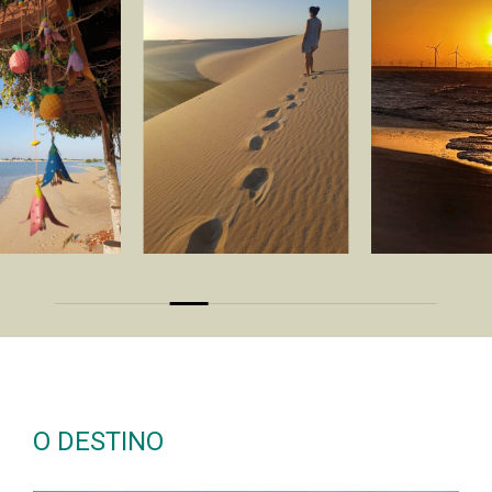
Slide
5
of
10
O DESTINO