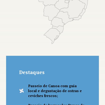
Voos;
seguintes passeios:
Bebidas;
Despesas pessoais;
Passeio de Canoa com guia local e degustação de
Demais refeições e itens não mencionados como
ostras e ceviches frescos;
inclusos;
Passeio de buggy pelas Dunas de Galos;
Passeio de charrete pelo vilarejo de Galinhos.
6° Dia:
Logo após um delicioso café da manhã, há tempo livre
para guardar na memória os últimos momentos em
Galinhos. De acordo com o horário marcado será feito o
Destaques
check out e o transfer os levará para o Aeroporto ou
hotel em Natal. Fim dos serviços.
Passeio de Canoa com guia
local e degustação de ostras e
ceviches frescos;