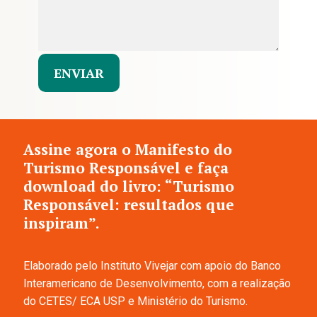
Assine agora o Manifesto do
Turismo Responsável e faça
download do livro: “Turismo
Responsável: resultados que
inspiram”.
Elaborado pelo Instituto Vivejar com apoio do Banco
Interamericano de Desenvolvimento, com a realização
do CETES/ ECA USP e Ministério do Turismo.