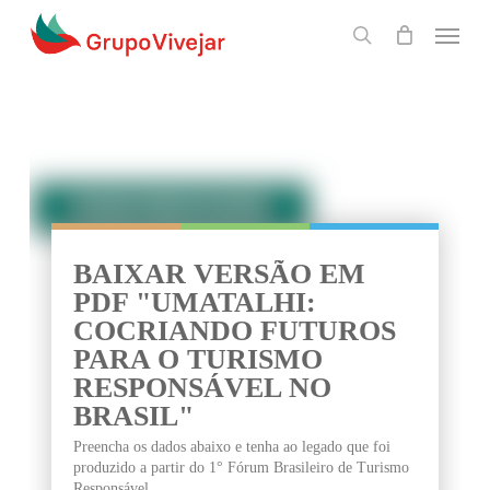
Skip
Menu
to
search
main
content
BAIXAR VERSÃO EM PDF
BAIXAR VERSÃO EM
PDF "UMATALHI:
COCRIANDO FUTUROS
PARA O TURISMO
RESPONSÁVEL NO
BRASIL"
Preencha os dados abaixo e tenha ao legado que foi
produzido a partir do 1° Fórum Brasileiro de Turismo
Responsável